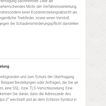
Verfolgung sachfremder Ziele als
beherrschendes Motiv der Verfahrenseinleitung,
insbesondere einer Kosten­erzielungs­absicht als
eigentliche Triebfeder, sowie einen Verstoß
gegen die Schadens­minderungs­pflicht darstellen.
elung
rheitsgründen und zum Schutz der Übertragung
m Beispiel Bestellungen oder Anfragen, die Sie an
en, eine SSL- bzw. TLS-Verschlüsselung. Eine
kennen Sie daran, dass die Adresszeile des
https://“ wechselt und an dem Schloss-Symbol in