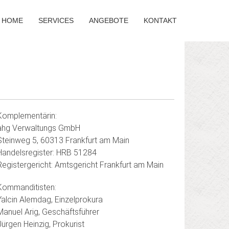
HOME
SERVICES
ANGEBOTE
KONTAKT
Komplementärin:
ahg Verwaltungs GmbH
Steinweg 5, 60313 Frankfurt am Main
Handelsregister: HRB 51284
Registergericht: Amtsgericht Frankfurt am Main
Kommanditisten:
Yalcin Alemdag, Einzelprokura
Manuel Arig, Geschäftsführer
Jürgen Heinzig, Prokurist