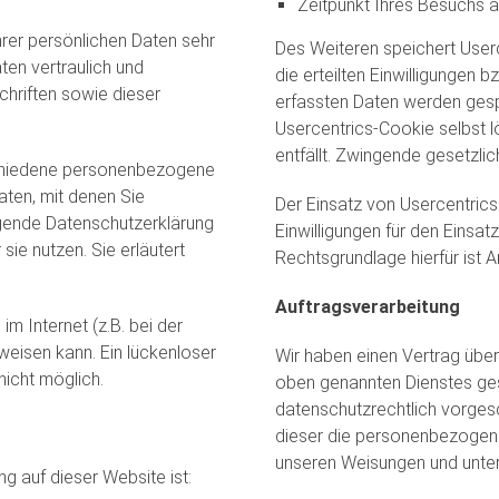
Zeitpunkt Ihres Besuchs a
hrer persönlichen Daten sehr
Des Weiteren speichert Userc
en vertraulich und
die erteilten Einwilligungen 
hriften sowie dieser
erfassten Daten werden gespe
Usercentrics-Cookie selbst 
entfällt. Zwingende gesetzli
chiedene personenbezogene
ten, mit denen Sie
Der Einsatz von Usercentrics
iegende Datenschutzerklärung
Einwilligungen für den Einsa
sie nutzen. Sie erläutert
Rechtsgrundlage hierfür ist Ar
Auftragsverarbeitung
im Internet (z.B. bei der
weisen kann. Ein lückenloser
Wir haben einen Vertrag über
nicht möglich.
oben genannten Dienstes ges
datenschutzrechtlich vorgesc
dieser die personenbezogen
unseren Weisungen und unter
ng auf dieser Website ist: