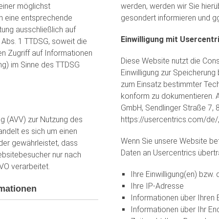
einer möglichst
werden, werden wir Sie hier
rn eine entsprechende
gesondert informieren und ggf
tung ausschließlich auf
Einwilligung mit Usercentr
5 Abs. 1 TTDSG, soweit die
n Zugriff auf Informationen
Diese Website nutzt die Con
ing) im Sinne des TTDSG
Einwilligung zur Speicherun
zum Einsatz bestimmter Tech
konform zu dokumentieren. An
GmbH, Sendlinger Straße 7, 
ng (AVV) zur Nutzung des
https://usercentrics.com/de/,
ndelt es sich um einen
Wenn Sie unsere Website be
der gewährleistet, dass
Daten an Usercentrics übertr
bsitebesucher nur nach
VO verarbeitet.
Ihre Einwilligung(en) bzw. 
Ihre IP-Adresse
­mationen
Informationen über Ihren
Informationen über Ihr En