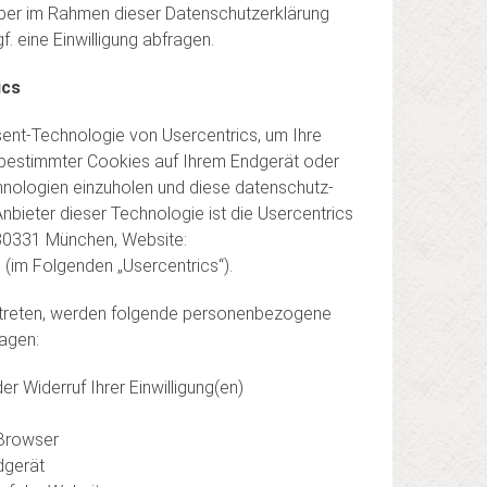
über im Rahmen dieser Datenschutzerklärung
. eine Einwilligung abfragen.
ics
sent-Technologie von Usercentrics, um Ihre
g bestimmter Cookies auf Ihrem Endgerät oder
nologien einzuholen und diese daten­schutz­
bieter dieser Technologie ist die Usercentrics
80331 München, Website:
 (im Folgenden „Usercentrics“).
treten, werden folgende personenbezogene
agen:
der Widerruf Ihrer Einwilligung(en)
 Browser
dgerät