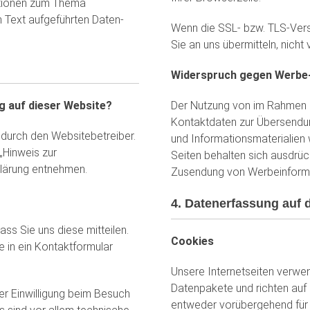
mationen zum Thema
 Text aufgeführten Daten­
Wenn die SSL- bzw. TLS-Versch
Sie an uns übermitteln, nicht
Widerspruch gegen Werbe-
g auf dieser Website?
Der Nutzung von im Rahmen d
Kontaktdaten zur Übersendun
 durch den Websitebetreiber.
und Informationsmaterialien 
„Hinweis zur
Seiten behalten sich ausdrück
klärung entnehmen.
Zusendung von Werbeinforma
4. Datenerfassung auf 
ss Sie uns diese mitteilen.
Cookies
e in ein Kontaktformular
Unsere Internetseiten verwe
Datenpakete und richten auf
r Einwilligung beim Besuch
entweder vorübergehend für 