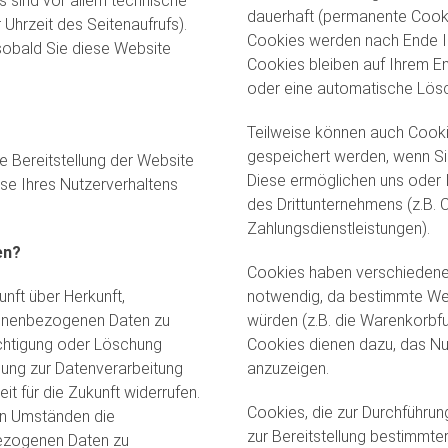
s sind vor allem technische
dauerhaft (permanente Cooki
Uhrzeit des Seitenaufrufs).
Cookies werden nach Ende I
 sobald Sie diese Website
Cookies bleiben auf Ihrem En
oder eine automatische Lösc
Teilweise können auch Cooki
gespeichert werden, wenn Sie
ie Bereitstellung der Website
Diese ermöglichen uns oder 
se Ihres Nutzerverhaltens
des Drittunternehmens (z.B.
Zahlungsdienstleistungen).
en?
Cookies haben verschiedene 
unft über Herkunft,
notwendig, da bestimmte Web
onenbezogenen Daten zu
würden (z.B. die Waren­korb­
ichtigung oder Löschung
Cookies dienen dazu, das N
igung zur Datenverarbeitung
anzuzeigen.
eit für die Zukunft widerrufen.
Cookies, die zur Durchführu
en Umständen die
zur Bereitstellung bestimmter
bezogenen Daten zu