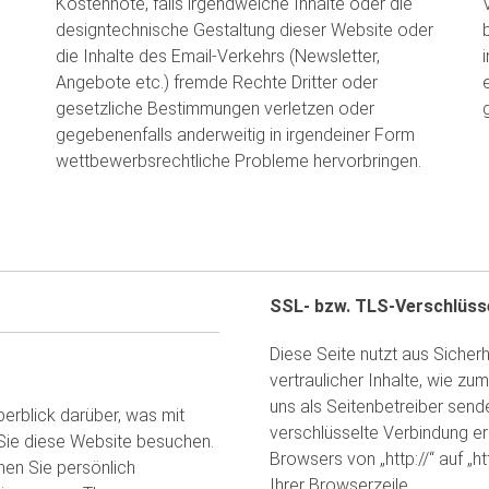
Kostennote, falls irgendwelche Inhalte oder die
designtechnische Gestaltung dieser Website oder
die Inhalte des Email-Verkehrs (Newsletter,
Angebote etc.) fremde Rechte Dritter oder
gesetzliche Bestimmungen verletzen oder
gegebenenfalls anderweitig in irgendeiner Form
wettbewerbsrechtliche Probleme hervorbringen.
SSL- bzw. TLS-Verschlüss
Diese Seite nutzt aus Siche
vertraulicher Inhalte, wie zu
uns als Seitenbetreiber send
erblick darüber, was mit
verschlüsselte Verbindung er
Sie diese Website besuchen.
Browsers von „http://“ auf „
nen Sie persönlich
Ihrer Browserzeile.