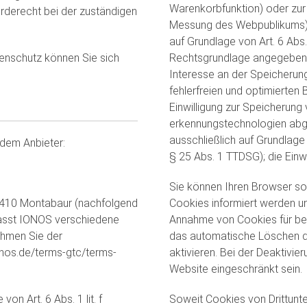
Waren­korb­funktion) oder zu
rderecht bei der zuständigen
Messung des Webpublikums) e
auf Grundlage von Art. 6 Abs.
enschutz können Sie sich
Rechtsgrundlage angegeben w
Interesse an der Speicherun
fehlerfreien und optimierten 
Einwilligung zur Speicherung
erkennungs­techno­logien abg
ausschließlich auf Grundlage d
ndem Anbieter:
§ 25 Abs. 1 TTDSG); die Einwil
Sie können Ihren Browser so 
 56410 Montabaur (nachfolgend
Cookies informiert werden und
asst IONOS verschiedene
Annahme von Cookies für bes
nehmen Sie der
das automatische Löschen d
nos.de/terms-gtc/terms-
aktivieren. Bei der Deaktivie
Website eingeschränkt sein.
n Art. 6 Abs. 1 lit. f
Soweit Cookies von Drittun