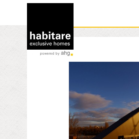
rent a flat
04
NOV.