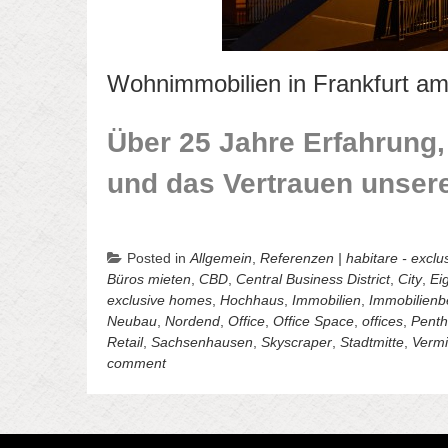
Wohnimmobilien in Frankfurt a
Über 25 Jahre Erfahrung
und das Vertrauen unser
Posted in
Allgemein
,
Referenzen | habitare - excl
Büros mieten
,
CBD
,
Central Business District
,
City
,
Ei
exclusive homes
,
Hochhaus
,
Immobilien
,
Immobilienb
Neubau
,
Nordend
,
Office
,
Office Space
,
offices
,
Pent
Retail
,
Sachsenhausen
,
Skyscraper
,
Stadtmitte
,
Vermi
comment