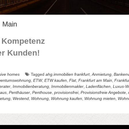
m Main
, Kompetenz
er Kunden!
usive homes
Tagged
ahg.immobilien frankfurt
,
Anmietung
,
Bankenvi
gentumswohnung
,
ETW
,
ETW kaufen
,
Flat
,
Frankfurt am Main
,
Frankfu
erater
,
Immobilienberatung
,
Immobilienmakler
,
Ladenflächen
,
Luxus-W
haus
,
Penthäuser
,
Penthouse
,
provisionsfrei
,
Provisionsfreie Angebote
,
etung
,
Westend
,
Wohnung
,
Wohnung kaufen
,
Wohnung mieten
,
Wohn