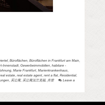
ertel
,
Büroflächen
,
Büroflächen in Frankfurt am Main
,
rt-Innenstadt
,
Gewerbeimmobilien
,
habitare -
ohnung
,
Marie Frankfurt
,
Marienkrankenhaus
,
real estate
,
real estate agent
,
rent a flat
,
Residential
,
ungen
,
买公寓
,
买公寓法兰克福
,
共管
Leave a